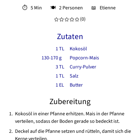
⏱
5 Min
🍽
2 Personen
📖
Etienne
(
0
)
Zutaten
1
TL
Kokosöl
130-170
g
Popcorn-Mais
3
TL
Curry-Pulver
1
TL
Salz
1
EL
Butter
Zubereitung
Kokosöl in einer Pfanne erhitzen. Mais in der Pfanne
verteilen, sodass der Boden gerade so bedeckt ist.
Deckel auf die Pfanne setzen und rütteln, damit sich die
Kerne verteilen.