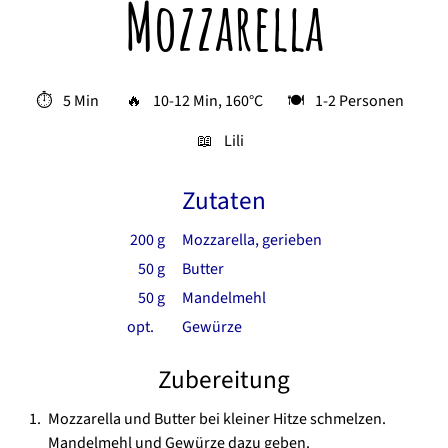
Mozzarella
⏱
5 Min
🔥
10-12 Min
,
160°C
🍽
1-2 Personen
📖
Lili
Zutaten
200
g
Mozzarella, gerieben
50
g
Butter
50
g
Mandelmehl
opt.
Gewürze
Zubereitung
Mozzarella und Butter bei kleiner Hitze schmelzen.
Mandelmehl und Gewürze dazu geben.