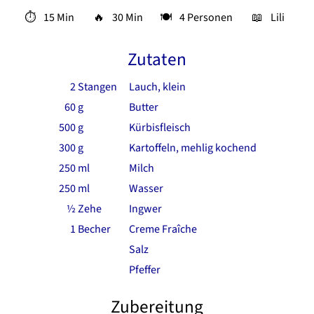
⏱
15 Min
🔥
30 Min
🍽
4 Personen
📖
Lili
Zutaten
2
Stangen
Lauch, klein
60
g
Butter
500
g
Kürbisfleisch
300
g
Kartoffeln, mehlig kochend
250
ml
Milch
250
ml
Wasser
½
Zehe
Ingwer
1
Becher
Creme Fraîche
Salz
Pfeffer
Zubereitung